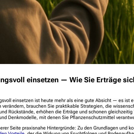
ngsvoll einsetzen — Wie Sie Erträge si
oll einsetzen ist heute mehr als eine gute Absicht — es ist ein
verändern, brauchen Sie praktikable Strategien, die wissenscha
d und Rückstände, erhöhen die Erträge und schonen gleichzeiti
n und Denkmodelle, mit denen Sie Pflanzenschutzmittel verantw
nserer Seite praxisnahe Hintergründe: Zu den Grundlagen und k
en Vorteile
, der die Wirkung von Fruchtfolgen und Bodenaufba