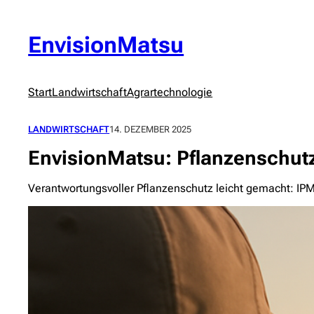
Zum
Inhalt
springen
EnvisionMatsu
Start
Landwirtschaft
Agrartechnologie
LANDWIRTSCHAFT
14. DEZEMBER 2025
EnvisionMatsu: Pflanzenschutz
Verantwortungsvoller Pflanzenschutz leicht gemacht: IPM