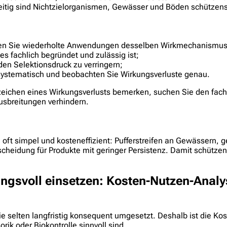
eitig sind Nichtzielorganismen, Gewässer und Böden schützensw
den Sie wiederholte Anwendungen desselben Wirkmechanismus
s fachlich begründet und zulässig ist;
en Selektionsdruck zu verringern;
ystematisch und beobachten Sie Wirkungsverluste genau.
eichen eines Wirkungsverlusts bemerken, suchen Sie den fach
usbreitungen verhindern.
t simpel und kosteneffizient: Pufferstreifen an Gewässern, ge
tscheidung für Produkte mit geringer Persistenz. Damit schütz
ngsvoll einsetzen: Kosten-Nutzen-Analy
sie selten langfristig konsequent umgesetzt. Deshalb ist die K
rik oder Biokontrolle sinnvoll sind.