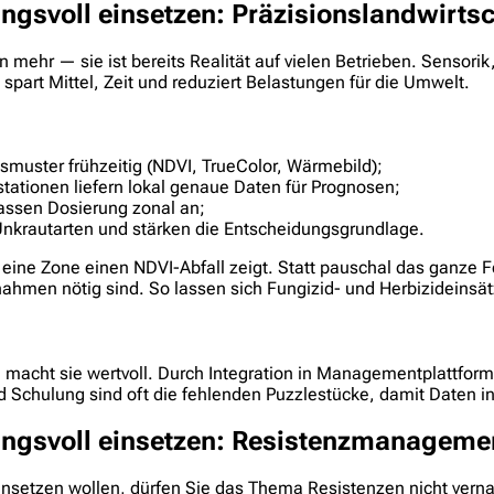
ngsvoll einsetzen: Präzisionslandwirts
n mehr — sie ist bereits Realität auf vielen Betrieben. Sensori
 spart Mittel, Zeit und reduziert Belastungen für die Umwelt.
smuster frühzeitig (NDVI, TrueColor, Wärmebild);
ationen liefern lokal genaue Daten für Prognosen;
passen Dosierung zonal an;
nkrautarten und stärken die Entscheidungsgrundlage.
 eine Zone einen NDVI-Abfall zeigt. Statt pauschal das ganze F
men nötig sind. So lassen sich Fungizid- und Herbizideinsätz
on macht sie wertvoll. Durch Integration in Managementplattfo
und Schulung sind oft die fehlenden Puzzlestücke, damit Daten 
tungsvoll einsetzen: Resistenzmanagem
insetzen wollen, dürfen Sie das Thema Resistenzen nicht verna