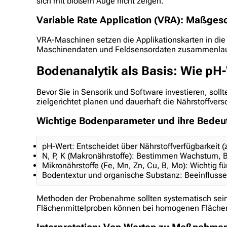
sich mit bloßem Auge nicht zeigen.
Variable Rate Application (VRA): Maßges
VRA-Maschinen setzen die Applikationskarten in die 
Maschinendaten und Feldsensordaten zusammenlaufen
Bodenanalytik als Basis: Wie pH-
Bevor Sie in Sensorik und Software investieren, sol
zielgerichtet planen und dauerhaft die Nährstoffvers
Wichtige Bodenparameter und ihre Bedeu
pH-Wert: Entscheidet über Nährstoffverfügbarkeit (
N, P, K (Makronährstoffe): Bestimmen Wachstum, B
Mikronährstoffe (Fe, Mn, Zn, Cu, B, Mo): Wichtig f
Bodentextur und organische Substanz: Beeinfluss
Methoden der Probenahme sollten systematisch sein
Flächenmittelproben können bei homogenen Flächen a