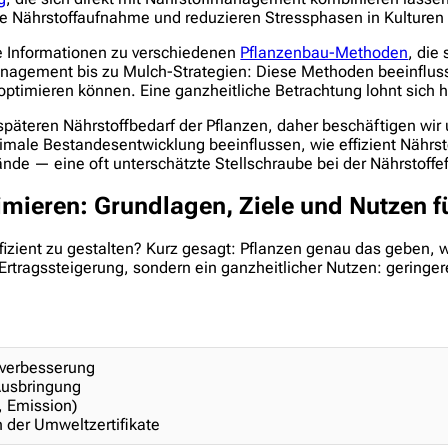
ie Nährstoffaufnahme und reduzieren Stressphasen in Kulturen 
te Informationen zu verschiedenen
Pflanzenbau-Methoden
, die
nagement bis zu Mulch-Strategien: Diese Methoden beeinfluss
t optimieren können. Eine ganzheitliche Betrachtung lohnt sich 
späteren Nährstoffbedarf der Pflanzen, daher beschäftigen wir
imale Bestandesentwicklung beeinflussen, wie effizient Nährst
ände — eine oft unterschätzte Stellschraube bei der Nährstoffef
timieren: Grundlagen, Ziele und Nutzen 
fizient zu gestalten? Kurz gesagt: Pflanzen genau das geben, w
ur Ertragssteigerung, sondern ein ganzheitlicher Nutzen: gerin
tsverbesserung
Ausbringung
, Emission)
 der Umweltzertifikate