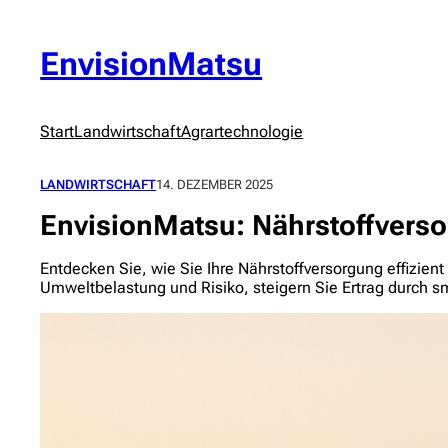
Zum
Inhalt
springen
EnvisionMatsu
Start
Landwirtschaft
Agrartechnologie
LANDWIRTSCHAFT
14. DEZEMBER 2025
EnvisionMatsu: Nährstoffversor
Entdecken Sie, wie Sie Ihre Nährstoffversorgung effizie
Umweltbelastung und Risiko, steigern Sie Ertrag durch 