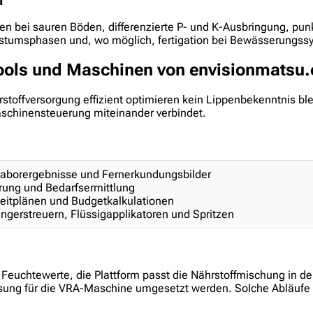
n
 bei sauren Böden, differenzierte P- und K-Ausbringung, punk
hstumsphasen und, wo möglich, fertigation bei Bewässerungss
Tools und Maschinen von envisionmatsu.
rstoffversorgung effizient optimieren kein Lippenbekenntnis bl
Maschinensteuerung miteinander verbindet.
 Laborergebnisse und Fernerkundungsbilder
rung und Bedarfsermittlung
 Zeitplänen und Budgetkalkulationen
ngerstreuern, Flüssigapplikatoren und Spritzen
 Feuchtewerte, die Plattform passt die Nährstoffmischung in 
ssung für die VRA-Maschine umgesetzt werden. Solche Abläufe 