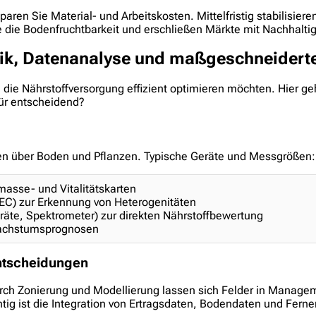
g sparen Sie Material- und Arbeitskosten. Mittelfristig stabilisie
 die Bodenfruchtbarkeit und erschließen Märkte mit Nachhalti
rik, Datenanalyse und maßgeschneiderte
e die Nährstoffversorgung effizient optimieren möchten. Hier g
ür entscheidend?
onen über Boden und Pflanzen. Typische Geräte und Messgrößen:
masse- und Vitalitätskarten
 EC) zur Erkennung von Heterogenitäten
äte, Spektrometer) zur direkten Nährstoffbewertung
 Wachstumsprognosen
ntscheidungen
urch Zonierung und Modellierung lassen sich Felder in Manage
chtig ist die Integration von Ertragsdaten, Bodendaten und Fer